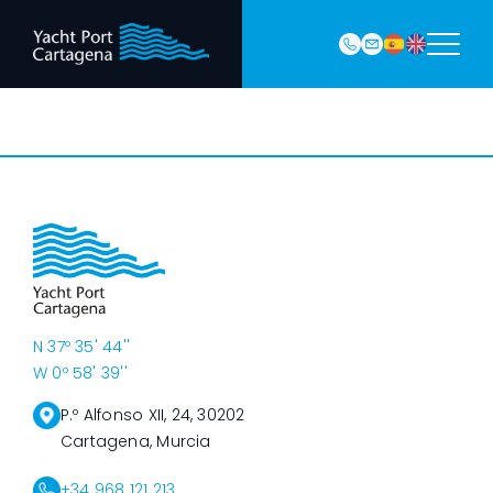
968
Saltar
121 213
al
marina@yach
VHF
contenido
Canal
9
N 37º 35' 44''
W 0º 58' 39''
P.º Alfonso XII, 24, 30202
Cartagena, Murcia
+34 968 121 213