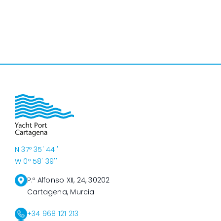
N 37º 35' 44''
W 0º 58' 39''
P.º Alfonso XII, 24, 30202
Cartagena, Murcia
+34 968 121 213