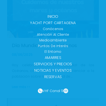
INICIO
YACHT PORT CARTAGENA
Conócenos
Atención Al Cliente
Medioambiente
Día Mundial de los Océanos
Puntos De Interés
El Entorno
08/06/2025
AMARRES
SERVICIOS Y PRECIOS
Hoy celebramos el Día Mundial de los
NOTICIAS Y EVENTOS
Océanos, con el objetivo de concienciar a la
RESERVAS
población sobre la necesidad de…
Leer más >>
VHF Canal 9