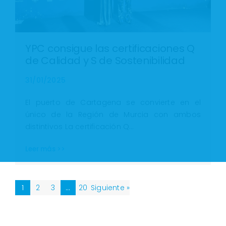
YPC consigue las certificaciones Q
de Calidad y S de Sostenibilidad
31/01/2025
El puerto de Cartagena se convierte en el
único de la Región de Murcia con ambos
distintivos La certificación Q…
Leer más >>
1
2
3
…
20
Siguiente »