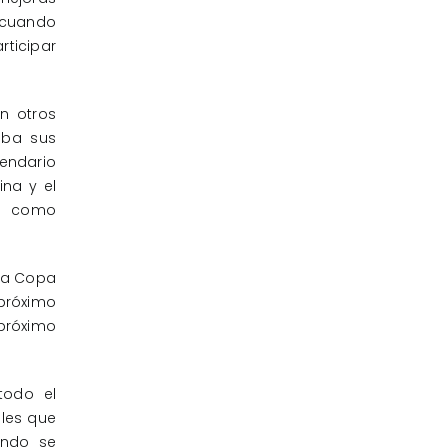
l cuando
rticipar
n otros
eba sus
lendario
ina y el
po como
ima Copa
 próximo
 próximo
todo el
ales que
undo se