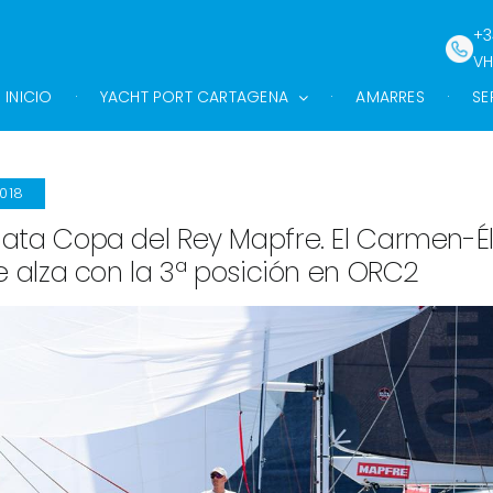
+3
VH
INICIO
YACHT PORT CARTAGENA
AMARRES
SE
018
ata Copa del Rey Mapfre. El Carmen-Él
se alza con la 3ª posición en ORC2