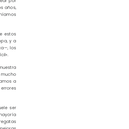
ear por
os años,
eníamos
e estos
pa, y a
a—, los
il».
nuestra
a mucho
egamos a
 errores
uele ser
mayoría
 regatas
 mejoras