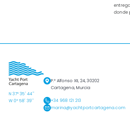
entreg
donde p
P.º Alfonso XII, 24, 30202
Cartagena, Murcia
N 37º 35' 44''
+34 968 121 213
W 0º 58' 39''
marina@yachtportcartagena.com