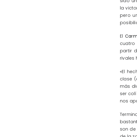
sido un
la vict
pero u
posibil
El
Carme
cuatro 
partir
rivales
«El he
clase (
más div
ser col
nos apa
Termina
bastant
son de 
de la z