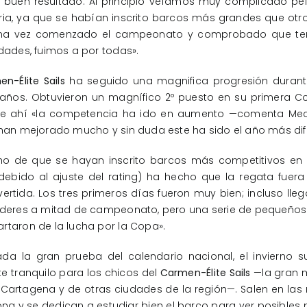
 buen resultado. Al principio veíamos muy complicado pel
oria, ya que se habían inscrito barcos más grandes que otr
na vez comenzado el campeonato y comprobado que t
idades, fuimos a por todas».
n-Élite Sails
ha seguido una magnifica progresión durant
años. Obtuvieron un magnífico 2º puesto en su primera Co
 de ahí «la competencia ha ido en aumento —comenta Mec
 han mejorado mucho y sin duda este ha sido el año más difíc
cho de que se hayan inscrito barcos más competitivos en 
debido al ajuste del rating) ha hecho que la regata fuer
ertida. Los tres primeros días fueron muy bien; incluso ll
íderes a mitad de campeonato, pero una serie de pequeños
rtaron de la lucha por la Copa».
da la gran prueba del calendario nacional, el invierno s
e tranquilo para los chicos del
Carmen-Élite Sails
—la gran 
Cartagena y de otras ciudades de la región—. Salen en las
ona y se dedican a estudiar bien el barco para ver posibles