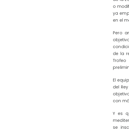
o modif
ya empi
en el m
Pero a
objeti
condici
de la r
Trofeo
prelimi
El equi
del Rey
objetiv
con más
Y es q
mediter
se ins