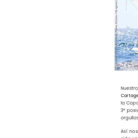
Nuestr
Cartag
la Copa
3ª posi
orgullo
Así nos