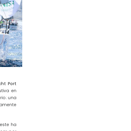
cht Port
tiva en
rio: una
ndamente
este ha