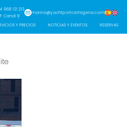
4 968 121 213
marina@yachtportcartagena.com
F Canal 9
RVICIOS Y PRECIOS
NOTICIAS Y EVENTOS
RESERVAS
ite