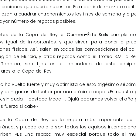
icaciones que pueda necesitar. Es a partir de marzo o abri
ezan a cuadrar entrenamientos los fines de semana y a pa
ayor número de regatas posibles.
ntes de la Copa del Rey, el
Carmen-Élite Sails
cumple co
vos igual de importantes, y que sirven para poner a pru
ones físicas. Así, salen en todas las competiciones del ca
egión de Murcia, y otras regatas como el Trofeo S.M La Re
 Tabarca, son fijas en el calendario de este equi
nares a la Copa del Rey.
po ha vuelto fuerte y muy optimista de esta trigésimo sépt
 y con ganas de luchar por una próxima copa: «Es nuestro
o, sin duda, —destaca Meca—. Ojalá podamos volver el año
 fuerza si cabe»
ue la Copa del Rey es la regata más importante de 
ráneo, y prueba de ello son todos los equipos internacion
criben. «Es una regata muy especial porque todo el m