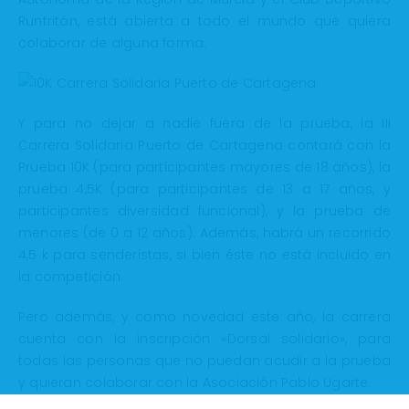
Runtritón, está abierta a todo el mundo que quiera
colaborar de alguna forma.
Y para no dejar a nadie fuera de la prueba, la III
Carrera Solidaria Puerto de Cartagena contará con la
Prueba 10K (para participantes mayores de 18 años), la
prueba 4,5K (para participantes de 13 a 17 años, y
participantes diversidad funcional), y la prueba de
menores (de 0 a 12 años). Además, habrá un recorrido
4,5 k para senderistas, si bien éste no está incluido en
la competición.
Pero además, y como novedad este año, la carrera
cuenta con la inscripción «Dorsal solidario», para
todas las personas que no puedan acudir a la prueba
y quieran colaborar con la Asociación Pablo Ugarte.