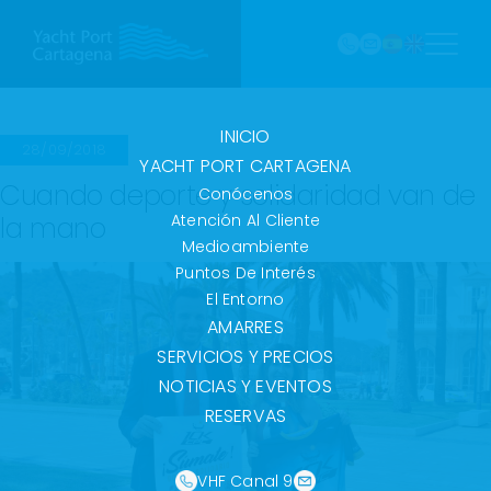
968
Saltar
121 213
al
marina@yach
VHF
contenido
Canal
9
INICIO
28/09/2018
YACHT PORT CARTAGENA
Cuando deporte y solidaridad van de
Conócenos
la mano
Atención Al Cliente
Medioambiente
Puntos De Interés
El Entorno
AMARRES
SERVICIOS Y PRECIOS
NOTICIAS Y EVENTOS
RESERVAS
VHF Canal 9