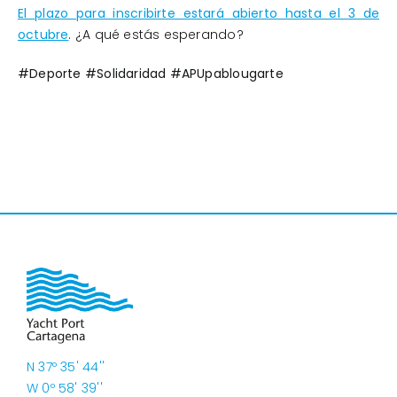
El plazo para inscribirte estará abierto hasta el 3 de
octubre
. ¿A qué estás esperando?
#Deporte #Solidaridad #APUpablougarte
N 37º 35' 44''
W 0º 58' 39''