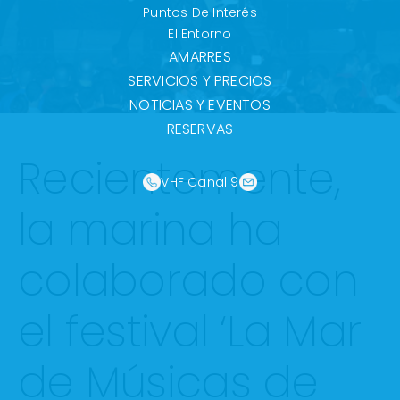
Puntos De Interés
El Entorno
AMARRES
SERVICIOS Y PRECIOS
NOTICIAS Y EVENTOS
RESERVAS
Recientemente,
VHF Canal 9
la marina ha
colaborado con
el festival ‘La Mar
de Músicas de