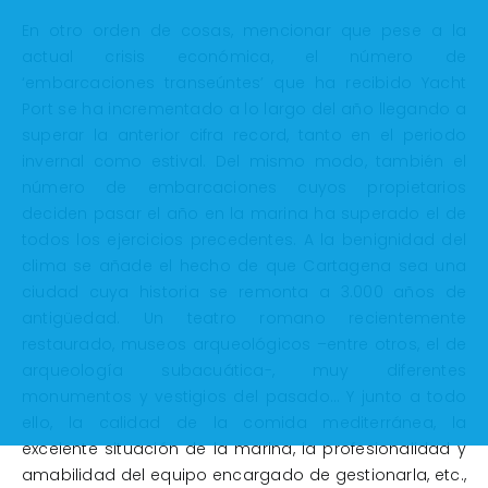
En otro orden de cosas, mencionar que pese a la
actual crisis económica, el número de
‘embarcaciones transeúntes’ que ha recibido Yacht
Port se ha incrementado a lo largo del año llegando a
superar la anterior cifra record, tanto en el periodo
invernal como estival. Del mismo modo, también el
número de embarcaciones cuyos propietarios
deciden pasar el año en la marina ha superado el de
todos los ejercicios precedentes. A la benignidad del
clima se añade el hecho de que Cartagena sea una
ciudad cuya historia se remonta a 3.000 años de
antigüedad. Un teatro romano recientemente
restaurado, museos arqueológicos –entre otros, el de
arqueología subacuática-, muy diferentes
monumentos y vestigios del pasado… Y junto a todo
ello, la calidad de la comida mediterránea, la
excelente situación de la marina, la profesionalidad y
amabilidad del equipo encargado de gestionarla, etc.,