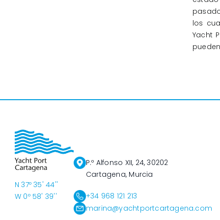
pasado
los cua
Yacht P
pueden 
P.º Alfonso XII, 24, 30202
Cartagena, Murcia
N 37º 35' 44''
+34 968 121 213
W 0º 58' 39''
marina@yachtportcartagena.com