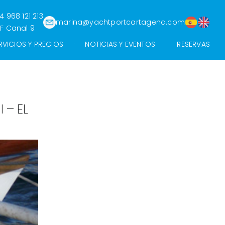
4 968 121 213
marina@yachtportcartagena.com
F Canal 9
RVICIOS Y PRECIOS
NOTICIAS Y EVENTOS
RESERVAS
 – EL