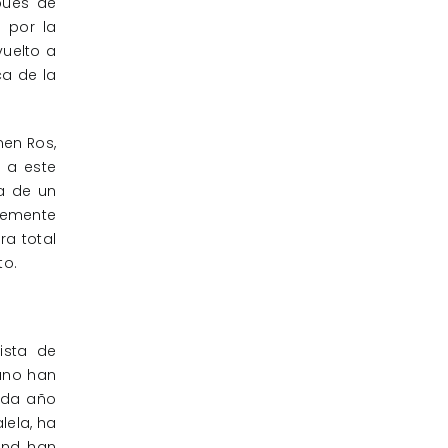
spués de
 por la
vuelto a
ca de la
men Ros,
 a este
na de un
ntemente
ra total
to.
ista de
ano han
ada año
lela, ha
and han