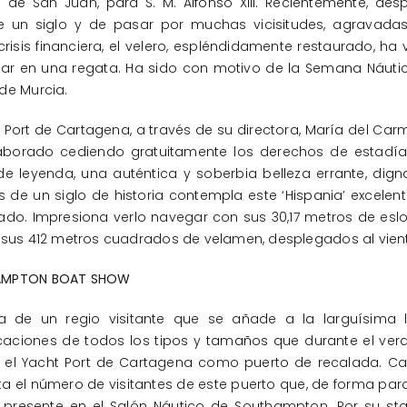
 de San Juan, para S. M. Alfonso XIII. Recientemente, de
 un siglo y de pasar por muchas vicisitudes, agravadas
crisis financiera, el velero, espléndidamente restaurado, ha 
par en una regata. Ha sido con motivo de la Semana Náuti
de Murcia.
t Port de Cartagena, a través de su directora, María del Car
aborado cediendo gratuitamente los derechos de estadía
e leyenda, una auténtica y soberbia belleza errante, dig
s de un siglo de historia contempla este ‘Hispania’ excele
ado. Impresiona verlo navegar con sus 30,17 metros de eslo
 sus 412 metros cuadrados de velamen, desplegados al vien
AMPTON BOAT SHOW
ta de un regio visitante que se añade a la larguísima l
aciones de todos los tipos y tamaños que durante el ver
o el Yacht Port de Cartagena como puerto de recalada. C
 el número de visitantes de este puerto que, de forma para
 presente en el Salón Náutico de Southampton. Por su st