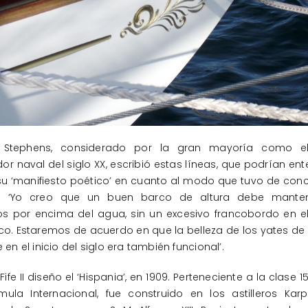
. Stephens, considerado por la gran mayoría como e
or naval del siglo XX, escribió estas líneas, que podrían en
 ‘manifiesto poético’ en cuanto al modo que tuvo de conc
s: ‘Yo creo que un buen barco de altura debe mante
s por encima del agua, sin un excesivo francobordo en el
co. Estaremos de acuerdo en que la belleza de los yates d
e en el inicio del siglo era también funcional’.
Fife II diseño el ‘Hispania’, en 1909. Perteneciente a la clase 
ula Internacional, fue construido en los astilleros Karp