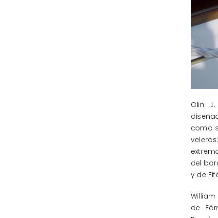
Olin J
diseñad
como su
velero
extremo
del bar
y de Fif
William 
de Fórm