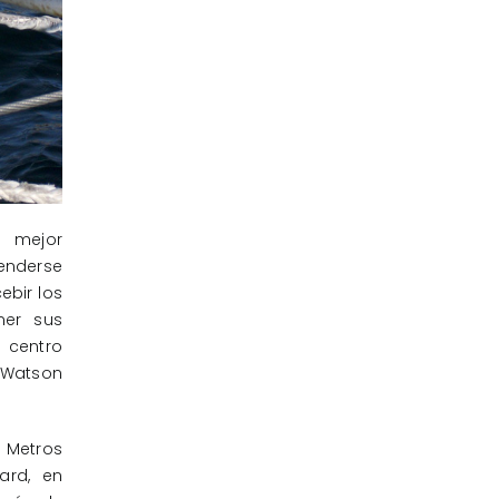
l mejor
tenderse
ebir los
ner sus
 centro
e Watson
15 Metros
ard, en