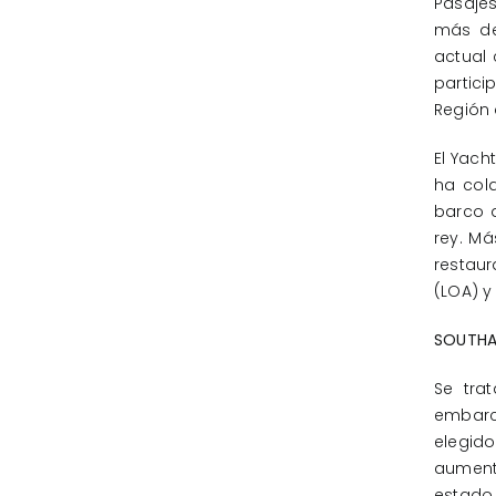
Pasajes
más de
actual 
partici
Región 
El Yach
ha col
barco d
rey. Má
restaur
(LOA) y
SOUTH
Se tra
embarc
elegid
aumenta
estado