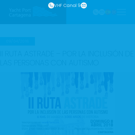
968
Saltar
VHF Canal 9
121 213
al
marina@yach
VHF
contenido
Canal
9
09/04/2018
II RUTA ASTRADE – POR LA INCLUSIÓN DE
LAS PERSONAS CON AUTISMO