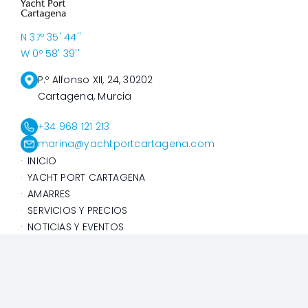
N 37º 35' 44''
W 0º 58' 39''
P.º Alfonso XII, 24, 30202
Cartagena, Murcia
+34 968 121 213
marina@yachtportcartagena.com
INICIO
YACHT PORT CARTAGENA
AMARRES
SERVICIOS Y PRECIOS
NOTICIAS Y EVENTOS
RESERVAS
@Yacht Port Cartagena