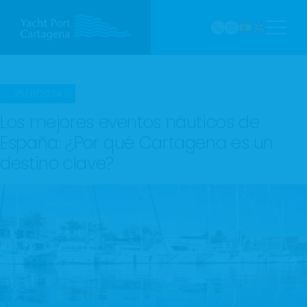
968
Saltar
121 213
al
marina@yach
VHF
contenido
Canal
9
25/11/2024
Los mejores eventos náuticos de
España: ¿Por qué Cartagena es un
destino clave?