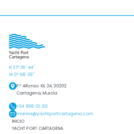
N 37º 35' 44''
W 0º 58' 39''
P.º Alfonso XII, 24, 30202
Cartagena, Murcia
+34 968 121 213
marina@yachtportcartagena.com
INICIO
YACHT PORT CARTAGENA