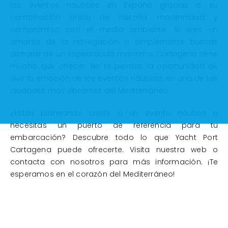
los eventos náuticos en España gracias a su
combinación única de historia, modernidad y
compromiso con el medio ambiente. Si eres un
amante de la navegación o simplemente buscas
disfrutar de un espectáculo marítimo, Cartagena tiene
mucho que ofrecer. No te pierdas la oportunidad de
vivir la emoción de los eventos náuticos en una de las
ciudades más vibrantes del Mediterráneo.
¿Estás planeando asistir a un evento náutico o
necesitas un puerto de referencia para tu
embarcación? Descubre todo lo que Yacht Port
Cartagena puede ofrecerte. Visita nuestra web o
contacta con nosotros para más información. ¡Te
esperamos en el corazón del Mediterráneo!