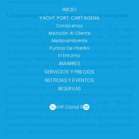
referente en este sector.
INICIO
1. La importancia de los eventos náuticos en España
YACHT PORT CARTAGENA
Conócenos
Los eventos náuticos son mucho más que
Atención Al Cliente
competiciones: son celebraciones de la cultura
Medioambiente
marítima que atraen a miles de visitantes y generan
Puntos De Interés
un impacto económico significativo en las ciudades
El Entorno
anfitrionas. España, con más de 8.000 kilómetros de
AMARRES
costa, es uno de los países europeos con mayor
SERVICIOS Y PRECIOS
actividad en el sector náutico.
NOTICIAS Y EVENTOS
Entre los eventos más destacados se encuentran la
RESERVAS
Copa del Rey de Vela en Palma de Mallorca, la Ruta del
Descubrimiento en Cádiz, y el Salón Náutico
VHF Canal 9
Internacional de Barcelona. Cartagena, por su parte,
ha comenzado a destacar por su capacidad para
organizar competiciones y encuentros que combinan
lo mejor del deporte, la sostenibilidad y el turismo.