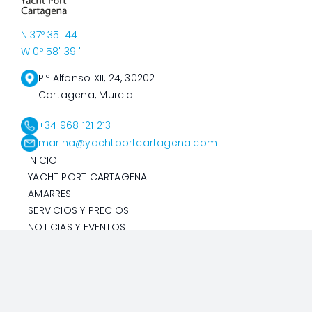
N 37º 35' 44''
W 0º 58' 39''
P.º Alfonso XII, 24, 30202
Cartagena, Murcia
+34 968 121 213
marina@yachtportcartagena.com
INICIO
YACHT PORT CARTAGENA
AMARRES
SERVICIOS Y PRECIOS
NOTICIAS Y EVENTOS
RESERVAS
@Yacht Port Cartagena