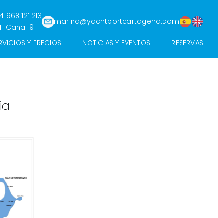
4 968 121 213
marina@yachtportcartagena.com
F Canal 9
RVICIOS Y PRECIOS
NOTICIAS Y EVENTOS
RESERVAS
ia