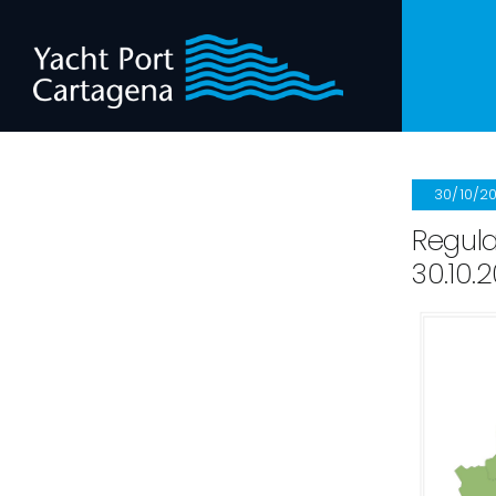
Saltar
al
contenido
30/10/2
Regula
30.10.