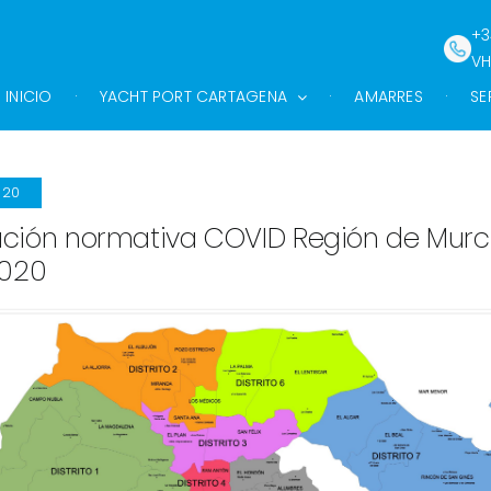
+3
VH
INICIO
YACHT PORT CARTAGENA
AMARRES
SE
020
ción normativa COVID Región de Murc
2020