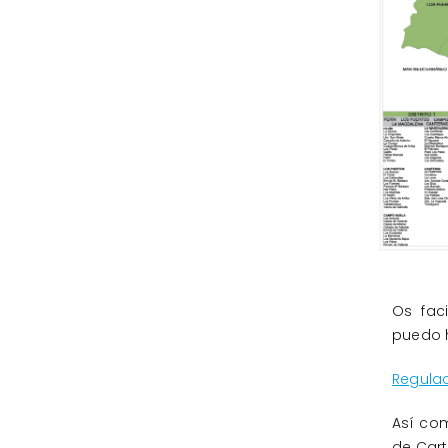
Os fac
puedo h
Regula
Así com
de Car