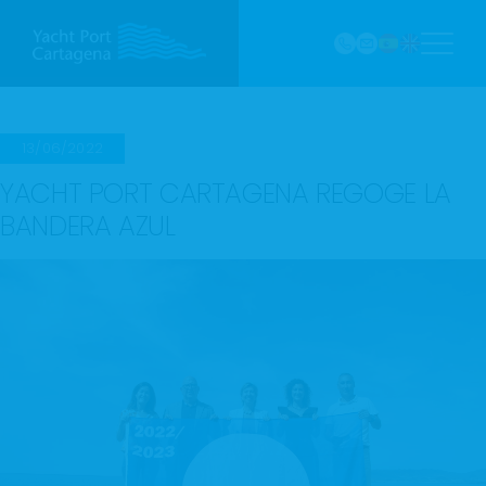
968
Saltar
121 213
al
marina@yach
VHF
contenido
Canal
9
13/06/2022
YACHT PORT CARTAGENA REGOGE LA
BANDERA AZUL