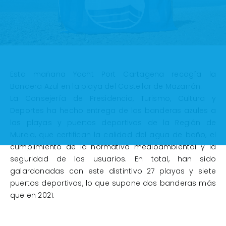
Esta mañana Yacht Port Cartagena recogía la
Bandera Azul en la playa del Castellar de Mazarrón.
La Consejería de Presidencia, Turismo, Cultura y
Deportes ha hecho entrega de las banderas azules a
las playas y puertos deportivos de la Región de
Murcia, que certifican la calidad del agua de baño, el
cumplimiento de la normativa medioambiental y la
seguridad de los usuarios. En total, han sido
galardonadas con este distintivo 27 playas y siete
puertos deportivos, lo que supone dos banderas más
que en 2021.