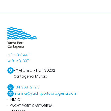
N 37º 35' 44''
W 0º 58' 39''
P.º Alfonso XII, 24, 30202
Cartagena, Murcia
+34 968 121 213
marina@yachtportcartagena.com
INICIO
YACHT PORT CARTAGENA